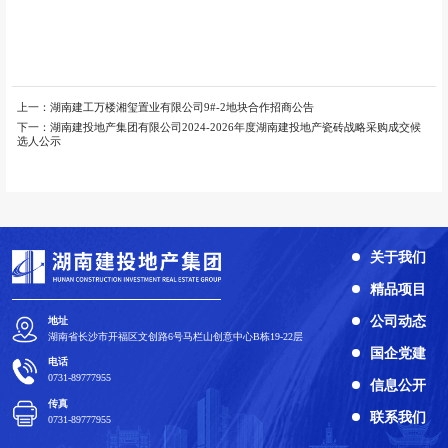
上一：
湖南建工万楼湘玺置业有限公司9#-2地块合作招商公告
下一：
湖南建投地产集团有限公司2024-2026年度湖南建投地产瓷砖战略采购成交候
选人公示
关于我们
精品项目
公司动态
地址
湖南省长沙市开福区文创路6号马栏山创意中心B栋19-22层
国企党建
电话
0731-89777955
信息公开
传真
联系我们
0731-​89777955