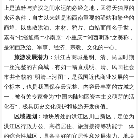
上是滇黔与沪汉之间水运的必经之地，因得天独厚的
水运条件，自古以来就是湘西南重要的驿站和繁华的
商埠。以集散洪油、木材、鸦片、白蜡而闻名于世，
素有“七省通衢”“小南京”“小重庆”“湘西明珠”之美称，
是湘西政治、军事、经济、宗教、文化的中心。
旅游发展潜力：
洪江古商城是明、清、民国时期
一座完整的古商城，有如一幅直观明、清、民国社会
市井全貌的"明清上河图"，是我国近代商业发展的一
个标本，也是我国保存最完整、内容最丰富的古城之
一，被有关专家誉为"中国内陆地区资本主义萌芽的活
化石"，极具历史文化保护和旅游开发价值。
区域规划：
地块所处的洪江区川山新区，定位为
洪江区行政办公、高档居住、旅游接待等功能于一体
的综合性城区，具备良好的宜居性和发展潜力。地块