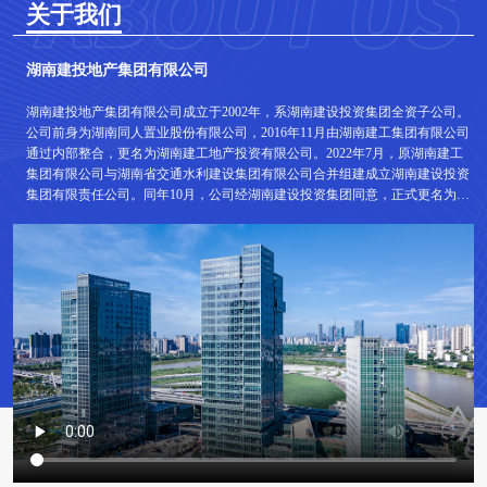
关于我们
湖南建投地产集团有限公司
湖南建投地产集团有限公司成立于2002年，系湖南建设投资集团全资子公司。
公司前身为湖南同人置业股份有限公司，2016年11月由湖南建工集团有限公司
通过内部整合，更名为湖南建工地产投资有限公司。2022年7月，原湖南建工
集团有限公司与湖南省交通水利建设集团有限公司合并组建成立湖南建设投资
集团有限责任公司。同年10月，公司经湖南建设投资集团同意，正式更名为湖
南建投地产集团有限公司。公司注册资本金10亿元，具有房地产开发一级资
质，始终坚持以精品工程缔造城市新高度，持续满足人民对美好生活的向往。
公司精准定位湖南省属企业唯一地产开发平台公司，坚决落实“三高四新”战
略，致力城市建设与发展。作为湖南建设投资集团重要主业——地产投资开发
战略部署高地，公司承载着为集团“创新、创优、创效”的伟大使命，立足湖
南，辐射全国，业务遍布全国20多个城市，打造了“新桂未来”“新桂都”“象山国
际”“城市之光”“东玺台”&...