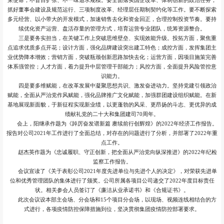
荣使命，不盲目扩张、不一味追求规模。要全面落实国企改革、体制创新的政治任务，
抓好董事会建设及规范运行、三项制度改革、经理层任期制契约化等工作。要不断探索
多元经营、以小带大的开发模式，加速销售去化和资金回正，合理控制投资节奏。要持
续优化资产运营、盘活存量的管理方式，培育运营专业团队，统筹资源整合。
三是要务实担当，在关键工作上突破思维壁垒、实现效能升级。投拓方面，聚焦重
点追求优质多点开花；设计方面，强化品牌建设突出建工特色；成控方面，发挥集团主
业优势降本增效；营销方面，突破瓶颈创新思路加快去化；运营方面，因项目施策完善
体系强管控；人才方面，着力提升中层管理干部能力；风控方面，全面提升风险管控意
识能力。
四是要多维赋能，在改革发展中凝聚思想共识、激发奋进动力。坚持党建引领政治
赋能，全面从严治党作风赋能，强化品牌推广文化赋能，加强群团建设组织赋能。在新
基地展现新面貌，于新征程实现新业绩，以更蓬勃的风采、更昂扬的斗志、更优异的成
绩献礼党的二十大和集团建司70周年。
会上，阳继承作题为《踔厉奋发谱新篇 赓续前行创辉煌》的2022年经济工作报告。
报告对公司2021年工作进行了全面总结，对存在的问题进行了分析，并部署了2022年重
点工作。
赵杰英作题为《忠诚履职、守正创新，把全面从严治党向纵深推进》的2022年纪检
监察工作报告。
会议宣读了《关于表彰公司2021年度先进单位与先进个人的决定》，对荣获先进单
位和优秀管理团队的集体进行了颁奖。公司所属各项目公司递交了2022年度目标责任
状。相关参会人员签订了《廉洁从业承诺书》和《合规证书》。
此次会议设本部主会场、分会场和15个项目分会场，以现场、视频连线相结合的方
式进行，各项疫情防控保障措施到位，坚决贯彻集团疫情防控部署要求。