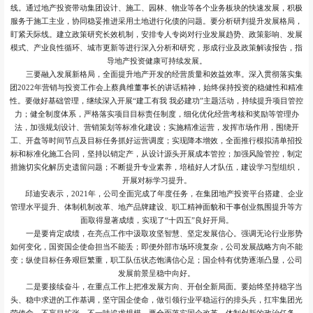
线。通过地产投资带动集团设计、施工、园林、物业等各个业务板块的快速发展，积极
服务于施工主业，协同稳妥推进采用土地进行化债的问题。要分析研判提升发展格局，
盯紧天际线。建立政策研究长效机制，安排专人专岗对行业发展趋势、政策影响、发展
模式、产业良性循环、城市更新等进行深入分析和研究，形成行业及政策解读报告，指
导地产投资健康可持续发展。
三要融入发展新格局，全面提升地产开发的经营质量和效益效率。深入贯彻落实集
团2022年营销与投资工作会上蔡典维董事长的讲话精神，始终保持投资的稳健性和精准
性。要做好基础管理，继续深入开展“建工有我 我必建功”主题活动，持续提升项目管控
力；健全制度体系，严格落实项目目标责任制度，细化优化经营考核和奖励等管理办
法，加强规划设计、营销策划等标准化建设；实施精准运营，发挥市场作用，围绕开
工、开盘等时间节点及目标任务抓好运营调度；实现降本增效，全面推行模拟清单招投
标和标准化施工合同，坚持以销定产，从设计源头开展成本管控；加强风险管控，制定
措施切实化解历史遗留问题；不断提升专业素养，培植好人才队伍，建设学习型组织，
开展对标学习提升。
邱迪安表示，2021年，公司全面完成了年度任务，在集团地产投资平台搭建、企业
管理水平提升、体制机制改革、地产品牌建设、职工精神面貌和干事创业氛围提升等方
面取得显著成绩，实现了“十四五”良好开局。
一是要肯定成绩，在亮点工作中汲取攻坚智慧、坚定发展信心。强调无论行业形势
如何变化，国资国企使命担当不能丢；即便外部市场环境复杂，公司发展战略方向不能
变；纵使目标任务艰巨繁重，职工队伍状态饱满信心足；国企特有优势逐渐凸显，公司
发展前景呈稳中向好。
二是要接续奋斗，在重点工作上把准发展方向、开创全新局面。要始终坚持稳字当
头、稳中求进的工作基调，坚守国企使命，做引领行业平稳运行的排头兵，扛牢集团光