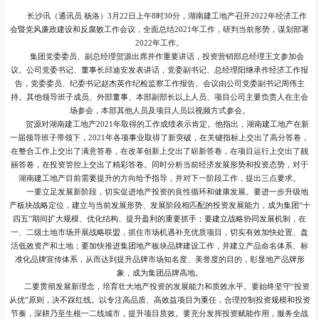
长沙讯（通讯员 杨洛）3月22日上午8时30分，湖南建工地产召开2022年经济工作
会暨党风廉政建设和反腐败工作会议，全面总结2021年工作，研判当前形势，谋划部署
2022年工作。
集团党委委员、副总经理贺源出席并作重要讲话，投资营销部总经理王文参加会
议。公司党委书记、董事长邱迪安发表讲话，党委副书记、总经理阳继承作经济工作报
告，党委委员、纪委书记赵杰英作纪检监察工作报告。会议由公司党委副书记周伟主
持。其他领导班子成员、外部董事、本部副部长以上人员、项目公司主要负责人在主会
场参会，本部其他人员及项目人员以视频方式参会。
贺源对湖南建工地产2021年取得的工作成绩表示肯定。他指出，湖南建工地产在新
一届领导班子带领下，2021年各项事业取得了新突破，在关键指标上交出了高分答卷，
在整合工作上交出了满意答卷，在改革创新上交出了崭新答卷，在项目运行上交出了靓
丽答卷，在投资管控上交出了精彩答卷。同时分析当前经济发展形势和投资态势，对于
湖南建工地产目前需要提升的方向给予指导，并对下一阶段工作，提出三点要求。
一要立足发展新阶段，切实促进地产投资的良性循环和健康发展。要进一步升级地
产板块战略定位，建立与当前发展形势、发展阶段相匹配的投资发展能力，成为集团“十
四五”期间扩大规模、优化结构、提升盈利的重要抓手；要建立战略协同发展机制，在
一、二级土地市场开展战略联盟，抓住市场机遇补充优质项目，切实有效加快处置、盘
活低效资产和土地；要加快推进集团地产板块品牌建设工作，并建立产品命名体系、标
准化品牌宣传体系，从而达到提升品牌市场知名度、美誉度的目的，彰显地产品牌形
象，成为集团品牌高地。
二要贯彻发展新理念，培育壮大地产投资的发展能力和质效水平。要始终坚守“投资
从优”原则，决不踩红线。以专注高品质、高效益项目为重任，合理控制投资规模和投资
节奏，深耕乃至生根一二线城市，提升项目质效。要充分发挥投资赋能作用，服务全战