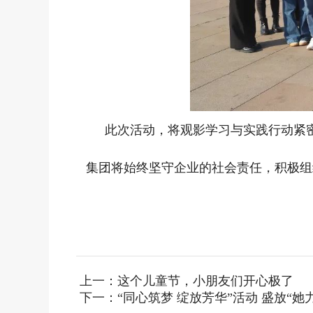
此次活动，将观影学习与实践行动紧
集团将始终坚守企业的社会责任，积极组
上一：
这个儿童节，小朋友们开心极了
下一：
“同心筑梦 绽放芳华”活动 盛放“她