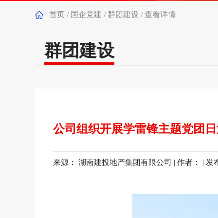
首页
国企党建
群团建设
查看详情
/
/
/
群团建设
公司组织开展学雷锋主题党团日
来源：
湖南建投地产集团有限公司
| 作者：
| 发