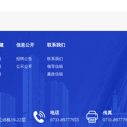
建
信息公开
联系我们
设
招聘公告
联系我们
设
公示公开
领导信箱
设
廉政信箱
电话
传真
栋19-22层
0731-89777955
0731-​89777