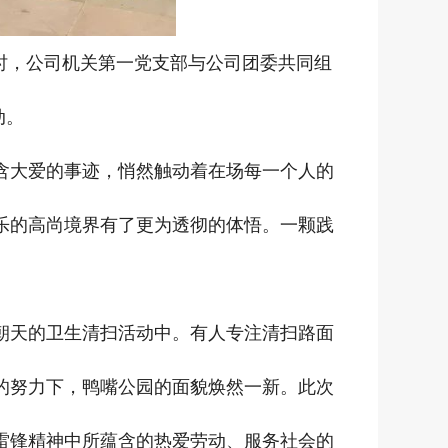
之时，公司机关第一党支部与公司团委共同组
动。
含大爱的事迹，悄然触动着在场每一个人的
乐的高尚境界有了更为透彻的体悟。一颗践
朝天的卫生清扫活动中。有人专注清扫路面
的努力下，鸭嘴公园的面貌焕然一新。此次
雷锋精神中所蕴含的热爱劳动、服务社会的