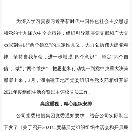
为深入学习贯彻习近平新时代中国特色社会主义思想
和党的十九届六中全会精神，组织引导基层党支部和广大党
员深刻认识“两个确立”的决定性意义，大力弘扬伟大建党精
神，坚持自我革命，进一步增强“四个意识”、坚定“四个自
信”、做到“两个维护”，把思想和行动统一到党中央重大决策
部署上来，3月，湖南建工地产党委组织各党支部相继开展
2021年度组织生活会暨民主评议党员工作。
高度重视，精心组织安排
公司党委根据集团党委通知要求，结合公司实际制定
下发了《关于召开2021年度基层党组织组织生活会和开展民