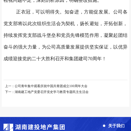
检视问题不足，深刻剖析原因，明确整改措施。
正衣冠，可以明得失。知奋进，方能促发展。公司各
党支部将以此次组织生活会为契机，扬长避短，开拓创新，
持续发挥党支部战斗堡垒和党员先锋模范作用，凝聚起团结
奋斗的强大力量，为公司高质量发展提供坚实保证，以优异
成绩迎接党的二十大胜利召开和集团建司70周年！
上一：
公司青年集中观看庆祝中国共青团成立100周年大会
下一：
湖南建工地产党委召开党史学习教育专题民主生活会
关于我们