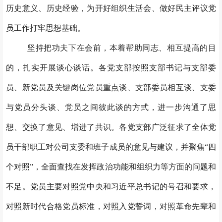
历史意义、历史经验，为开好组织生活会、做好民主评议党
员工作打牢思想基础。
坚持把功夫下在会前，本着帮助同志、相互提高的目
的，扎实开展谈心谈话。各党支部按照支部书记与支部委
员、新党员及关键岗位党员重点谈、支部委员相互谈、支委
与党员分头谈、党员之间彼此谈的方式，进一步沟通了思
想、交换了意见、增进了共识。各党支部广泛征求了全体党
员干部职工对公司支委和班子成员的意见与建议，并聚焦“四
个对照”，全面查找在发挥政治功能和组织力等方面的问题和
不足。党员主要对照党中央和习近平总书记的号召和要求，
对照新时代合格党员标准，对照入党誓词，对照革命先辈和