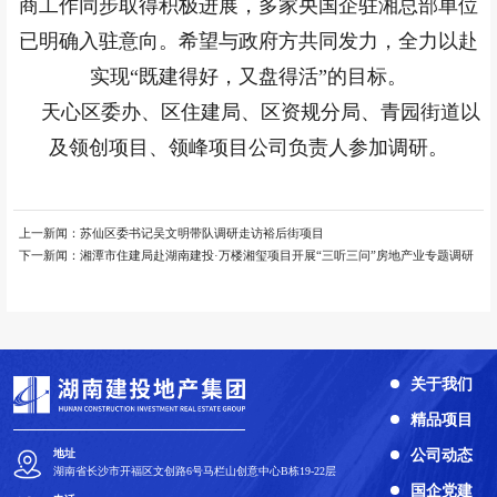
商工作同步取得积极进展，多家央国企驻湘总部单位
已明确入驻意向。希望与政府方共同发力，全力以赴
实现“既建得好，又盘得活”的目标。
天心区委办、区住建局、区资规分局、青园街道以
及领创项目、领峰项目公司负责人参加调研。
上一新闻：
苏仙区委书记吴文明带队调研走访裕后街项目
下一新闻：
湘潭市住建局赴湖南建投·万楼湘玺项目开展“三听三问”房地产业专题调研
关于我们
精品项目
公司动态
地址
湖南省长沙市开福区文创路6号马栏山创意中心B栋19-22层
国企党建